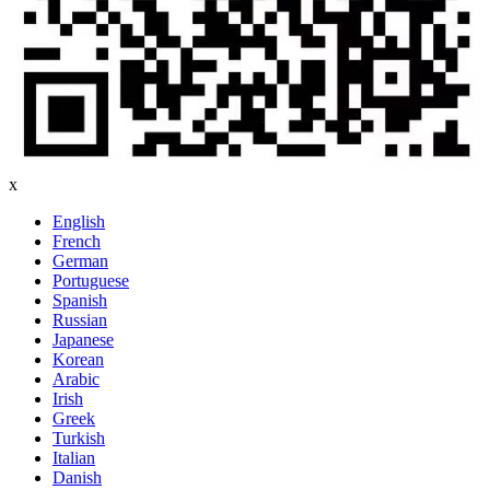
x
English
French
German
Portuguese
Spanish
Russian
Japanese
Korean
Arabic
Irish
Greek
Turkish
Italian
Danish