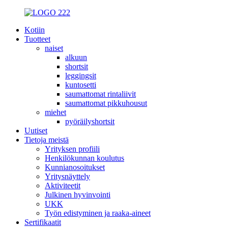
Kotiin
Tuotteet
naiset
alkuun
shortsit
leggingsit
kuntosetti
saumattomat rintaliivit
saumattomat pikkuhousut
miehet
pyöräilyshortsit
Uutiset
Tietoja meistä
Yrityksen profiili
Henkilökunnan koulutus
Kunnianosoitukset
Yritysnäyttely
Aktiviteetit
Julkinen hyvinvointi
UKK
Työn edistyminen ja raaka-aineet
Sertifikaatit