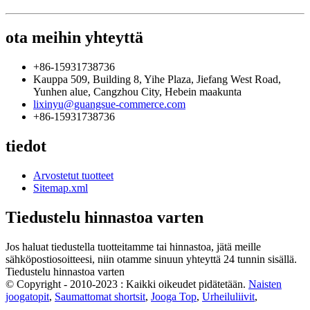
ota meihin yhteyttä
+86-15931738736
Kauppa 509, Building 8, Yihe Plaza, Jiefang West Road,
Yunhen alue, Cangzhou City, Hebein maakunta
lixinyu@guangsue-commerce.com
+86-15931738736
tiedot
Arvostetut tuotteet
Sitemap.xml
Tiedustelu hinnastoa varten
Jos haluat tiedustella tuotteitamme tai hinnastoa, jätä meille
sähköpostiosoitteesi, niin otamme sinuun yhteyttä 24 tunnin sisällä.
Tiedustelu hinnastoa varten
© Copyright - 2010-2023 : Kaikki oikeudet pidätetään.
Naisten
joogatopit
,
Saumattomat shortsit
,
Jooga Top
,
Urheiluliivit
,