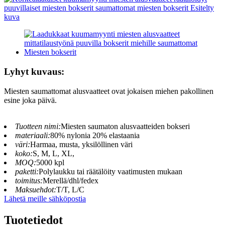
Lyhyt kuvaus:
Miesten saumattomat alusvaatteet ovat jokaisen miehen pakollinen
esine joka päivä.
Tuotteen nimi:
Miesten saumaton alusvaatteiden bokseri
materiaali:
80% nylonia 20% elastaania
väri:
Harmaa, musta, yksilöllinen väri
koko:
S, M, L, XL,
MOQ:
5000 kpl
paketti:
Polylaukku tai räätälöity vaatimusten mukaan
toimitus:
Merellä/dhl/fedex
Maksuehdot:
T/T, L/C
Lähetä meille sähköpostia
Tuotetiedot