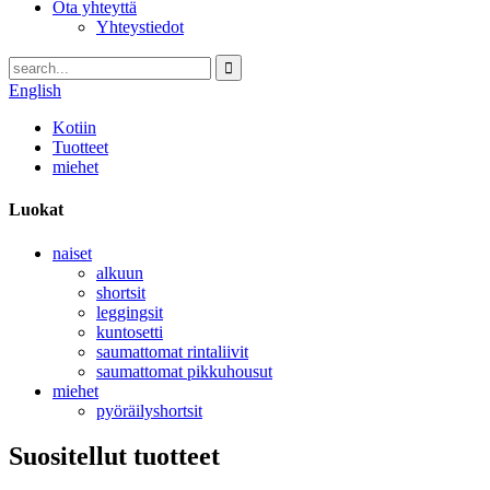
Ota yhteyttä
Yhteystiedot
English
Kotiin
Tuotteet
miehet
Luokat
naiset
alkuun
shortsit
leggingsit
kuntosetti
saumattomat rintaliivit
saumattomat pikkuhousut
miehet
pyöräilyshortsit
Suositellut tuotteet