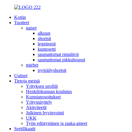
Kotiin
Tuotteet
naiset
alkuun
shortsit
leggingsit
kuntosetti
saumattomat rintaliivit
saumattomat pikkuhousut
miehet
pyöräilyshortsit
Uutiset
Tietoja meistä
Yrityksen profiili
Henkilökunnan koulutus
Kunnianosoitukset
Yritysnäyttely
Aktiviteetit
Julkinen hyvinvointi
UKK
Työn edistyminen ja raaka-aineet
Sertifikaatit