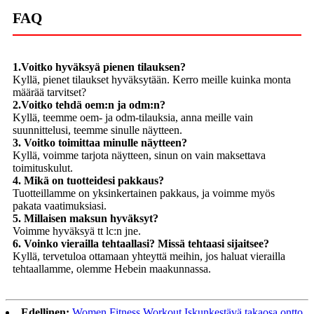
FAQ
1.Voitko hyväksyä pienen tilauksen?
Kyllä, pienet tilaukset hyväksytään. Kerro meille kuinka monta
määrää tarvitset?
2.Voitko tehdä oem:n ja odm:n?
Kyllä, teemme oem- ja odm-tilauksia, anna meille vain
suunnittelusi, teemme sinulle näytteen.
3. Voitko toimittaa minulle näytteen?
Kyllä, voimme tarjota näytteen, sinun on vain maksettava
toimituskulut.
4. Mikä on tuotteidesi pakkaus?
Tuotteillamme on yksinkertainen pakkaus, ja voimme myös
pakata vaatimuksiasi.
5. Millaisen maksun hyväksyt?
Voimme hyväksyä tt lc:n jne.
6. Voinko vierailla tehtaallasi? Missä tehtaasi sijaitsee?
Kyllä, tervetuloa ottamaan yhteyttä meihin, jos haluat vierailla
tehtaallamme, olemme Hebein maakunnassa.
Edellinen:
Women Fitness Workout Iskunkestävä takaosa ontto