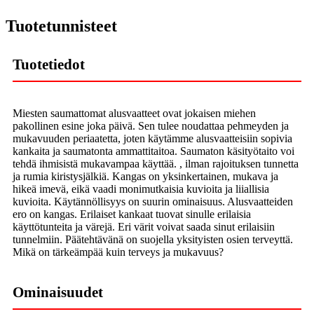
Tuotetunnisteet
Tuotetiedot
Miesten saumattomat alusvaatteet ovat jokaisen miehen
pakollinen esine joka päivä. Sen tulee noudattaa pehmeyden ja
mukavuuden periaatetta, joten käytämme alusvaatteisiin sopivia
kankaita ja saumatonta ammattitaitoa. Saumaton käsityötaito voi
tehdä ihmisistä mukavampaa käyttää. , ilman rajoituksen tunnetta
ja rumia kiristysjälkiä. Kangas on yksinkertainen, mukava ja
hikeä imevä, eikä vaadi monimutkaisia ​​kuvioita ja liiallisia
kuvioita. Käytännöllisyys on suurin ominaisuus. Alusvaatteiden
ero on kangas. Erilaiset kankaat tuovat sinulle erilaisia ​​
käyttötunteita ja värejä. Eri värit voivat saada sinut erilaisiin
tunnelmiin. Päätehtävänä on suojella yksityisten osien terveyttä.
Mikä on tärkeämpää kuin terveys ja mukavuus?
Ominaisuudet