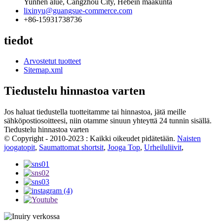
Yunhen alue, Cangzhou City, Hebein maakunta
lixinyu@guangsue-commerce.com
+86-15931738736
tiedot
Arvostetut tuotteet
Sitemap.xml
Tiedustelu hinnastoa varten
Jos haluat tiedustella tuotteitamme tai hinnastoa, jätä meille
sähköpostiosoitteesi, niin otamme sinuun yhteyttä 24 tunnin sisällä.
Tiedustelu hinnastoa varten
© Copyright - 2010-2023 : Kaikki oikeudet pidätetään.
Naisten
joogatopit
,
Saumattomat shortsit
,
Jooga Top
,
Urheiluliivit
,