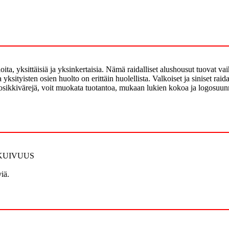
ioita, yksittäisiä ja yksinkertaisia. Nämä raidalliset alushousut tuovat v
ksityisten osien huolto on erittäin huolellista. Valkoiset ja siniset raid
osikkivärejä, voit muokata tuotantoa, mukaan lukien kokoa ja logosuunnitte
EA KUIVUUS
iä.