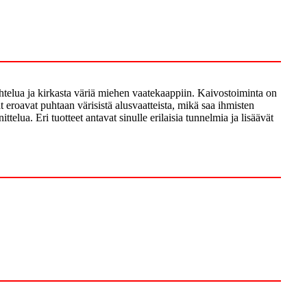
aihtelua ja kirkasta väriä miehen vaatekaappiin. Kaivostoiminta on
at eroavat puhtaan värisistä alusvaatteista, mikä saa ihmisten
lua. Eri tuotteet antavat sinulle erilaisia ​​tunnelmia ja lisäävät