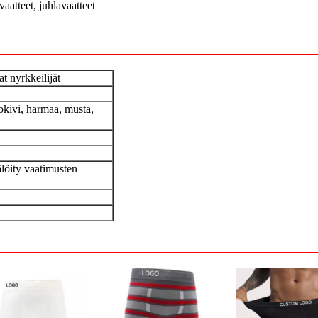
vaatteet, juhlavaatteet
t nyrkkeilijät
hokivi, harmaa, musta,
älöity vaatimusten