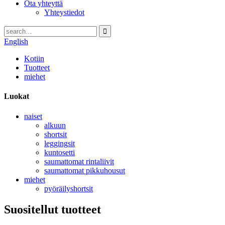
Ota yhteyttä
Yhteystiedot
English
Kotiin
Tuotteet
miehet
Luokat
naiset
alkuun
shortsit
leggingsit
kuntosetti
saumattomat rintaliivit
saumattomat pikkuhousut
miehet
pyöräilyshortsit
Suositellut tuotteet