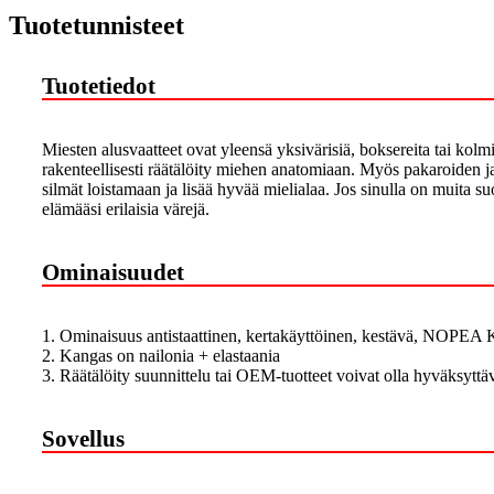
Tuotetunnisteet
Tuotetiedot
Miesten alusvaatteet ovat yleensä yksivärisiä, boksereita tai kolm
rakenteellisesti räätälöity miehen anatomiaan. Myös pakaroiden ja y
silmät loistamaan ja lisää hyvää mielialaa. Jos sinulla on muita su
elämääsi erilaisia ​​värejä.
Ominaisuudet
1. Ominaisuus antistaattinen, kertakäyttöinen, kestävä, NOP
2. Kangas on nailonia + elastaania
3. Räätälöity suunnittelu tai OEM-tuotteet voivat olla hyväksyttäv
Sovellus