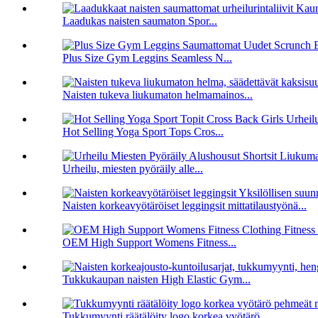
Laadukas naisten saumaton Spor...
Plus Size Gym Leggins Seamless N...
Naisten tukeva liukumaton helmamainos...
Hot Selling Yoga Sport Tops Cros...
Urheilu, miesten pyöräily alle...
Naisten korkeavyötäröiset leggingsit mittatilaustyönä...
OEM High Support Womens Fitness...
Tukkukaupan naisten High Elastic Gym...
Tukkumyynti räätälöity logo korkea vyötärö...