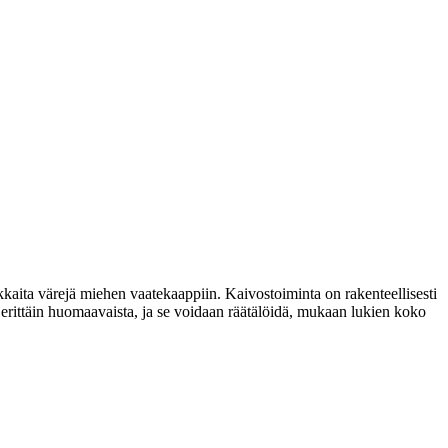
rkkaita värejä miehen vaatekaappiin. Kaivostoiminta on rakenteellisesti
 erittäin huomaavaista, ja se voidaan räätälöidä, mukaan lukien koko