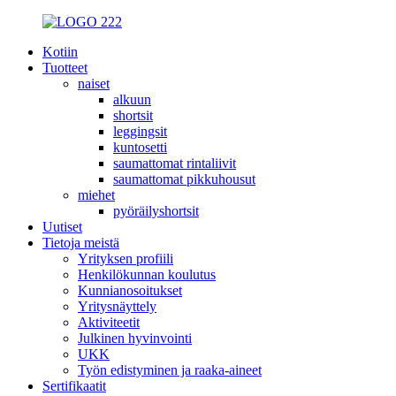
Kotiin
Tuotteet
naiset
alkuun
shortsit
leggingsit
kuntosetti
saumattomat rintaliivit
saumattomat pikkuhousut
miehet
pyöräilyshortsit
Uutiset
Tietoja meistä
Yrityksen profiili
Henkilökunnan koulutus
Kunnianosoitukset
Yritysnäyttely
Aktiviteetit
Julkinen hyvinvointi
UKK
Työn edistyminen ja raaka-aineet
Sertifikaatit