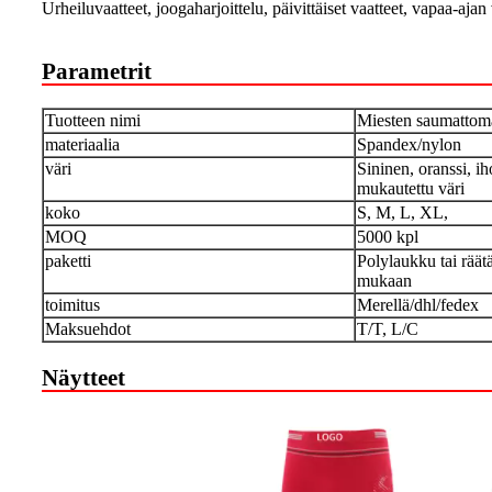
Urheiluvaatteet, joogaharjoittelu, päivittäiset vaatteet, vapaa-ajan 
Parametrit
Tuotteen nimi
Miesten saumattoma
materiaalia
Spandex/nylon
väri
Sininen, oranssi, i
mukautettu väri
koko
S, M, L, XL,
MOQ
5000 kpl
paketti
Polylaukku tai räät
mukaan
toimitus
Merellä/dhl/fedex
Maksuehdot
T/T, L/C
Näytteet