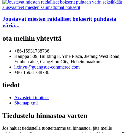
Joustavat miesten raidalliset bokserit puhdasta
väriä...
ota meihin yhteyttä
+86-15931738736
Kauppa 509, Building 8, Yihe Plaza, Jiefang West Road,
Yunhen alue, Cangzhou City, Hebein maakunta
lixinyu@guangsue-commerce.com
+86-15931738736
tiedot
Arvostetut tuotteet
Sitemap.xml
Tiedustelu hinnastoa varten
Jos haluat tiedustella tuotteitamme tai hinnastoa, jätä meille