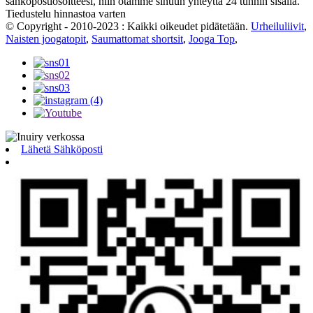
sähköpostiosoitteesi, niin otamme sinuun yhteyttä 24 tunnin sisällä.
Tiedustelu hinnastoa varten
© Copyright - 2010-2023 : Kaikki oikeudet pidätetään.
Urheiluliivit
,
Naisten joogatopit
,
Saumattomat shortsit
,
Jooga Top
,
Lähetä Sähköposti