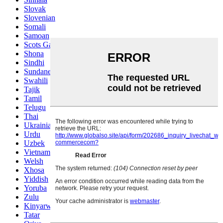
Slovak
Slovenian
Somali
Samoan
Scots Gaelic
Shona
Sindhi
Sundanese
Swahili
Tajik
Tamil
Telugu
Thai
Ukrainian
Urdu
Uzbek
Vietnamese
Welsh
Xhosa
Yiddish
Yoruba
Zulu
Kinyarwanda
Tatar