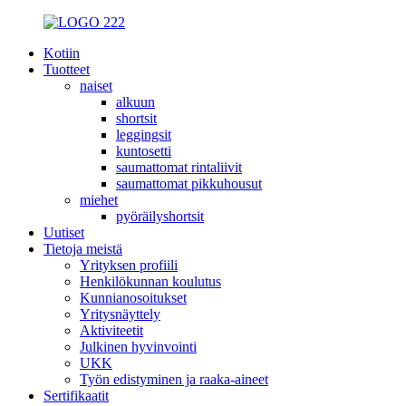
Kotiin
Tuotteet
naiset
alkuun
shortsit
leggingsit
kuntosetti
saumattomat rintaliivit
saumattomat pikkuhousut
miehet
pyöräilyshortsit
Uutiset
Tietoja meistä
Yrityksen profiili
Henkilökunnan koulutus
Kunnianosoitukset
Yritysnäyttely
Aktiviteetit
Julkinen hyvinvointi
UKK
Työn edistyminen ja raaka-aineet
Sertifikaatit