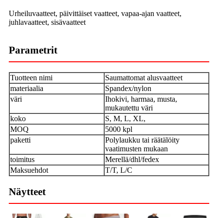
Urheiluvaatteet, päivittäiset vaatteet, vapaa-ajan vaatteet,
juhlavaatteet, sisävaatteet
Parametrit
Tuotteen nimi
Saumattomat alusvaatteet
materiaalia
Spandex/nylon
väri
Ihokivi, harmaa, musta,
mukautettu väri
koko
S, M, L, XL,
MOQ
5000 kpl
paketti
Polylaukku tai räätälöity
vaatimusten mukaan
toimitus
Merellä/dhl/fedex
Maksuehdot
T/T, L/C
Näytteet