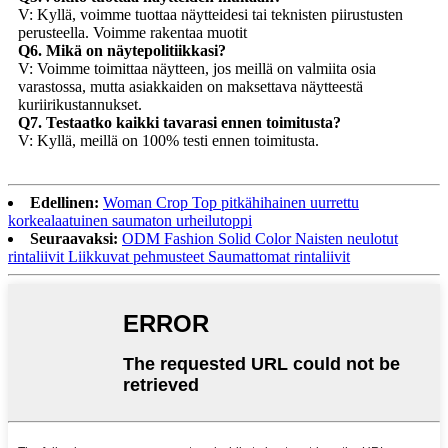
V: Kyllä, voimme tuottaa näytteidesi tai teknisten piirustusten
perusteella. Voimme rakentaa muotit
Q6. Mikä on näytepolitiikkasi?
V: Voimme toimittaa näytteen, jos meillä on valmiita osia
varastossa, mutta asiakkaiden on maksettava näytteestä
kuriirikustannukset.
Q7. Testaatko kaikki tavarasi ennen toimitusta?
V: Kyllä, meillä on 100% testi ennen toimitusta.
Edellinen:
Woman Crop Top pitkähihainen uurrettu
korkealaatuinen saumaton urheilutoppi
Seuraavaksi:
ODM Fashion Solid Color Naisten neulotut
rintaliivit Liikkuvat pehmusteet Saumattomat rintaliivit