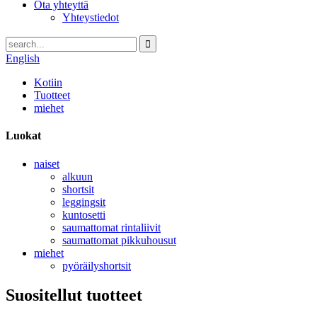
Ota yhteyttä
Yhteystiedot
English
Kotiin
Tuotteet
miehet
Luokat
naiset
alkuun
shortsit
leggingsit
kuntosetti
saumattomat rintaliivit
saumattomat pikkuhousut
miehet
pyöräilyshortsit
Suositellut tuotteet