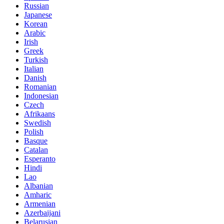
Russian
Japanese
Korean
Arabic
Irish
Greek
Turkish
Italian
Danish
Romanian
Indonesian
Czech
Afrikaans
Swedish
Polish
Basque
Catalan
Esperanto
Hindi
Lao
Albanian
Amharic
Armenian
Azerbaijani
Belarusian