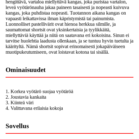
hengittävä, vartaloa miellyttävä kangas, joka puristaa vartalon,
leveä vyötärönauha jakaa paineen tasaisesti ja nopeasti kuivuva
kangas, joka puhdistaa nopeasti. Tuotannon aikana kangas on
vapaasti leikattavissa ilman käpristymistä tai painumista.
Luonnolliset pastellivärit ovat hienoa herkkua silmille, ja
saumattomat shortsit ovat yksinkertaisia ​​ja tyylikkäitä,
miellyttäviä käyttää ja niitä on saatavana eri kokoisina. Sinun ei
tarvitse huolehtia laadusta ollenkaan, ja se tuntuu hyvin tuetulta ja
käärityltä. Nämä shortsit sopivat erinomaisesti jokapäiväiseen
muotipukeutumiseen, ovat loistavat kotona tai sisällä.
Ominaisuudet
1. Korkea vyötärö suojaa vyötäröä
2. Joustavia kankaita
3. Kiinteä väri
4. Valittavana erilaisia ​​kokoja
Sovellus