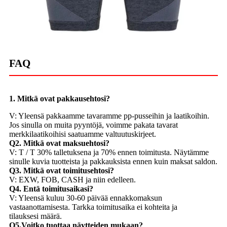
FAQ
1. Mitkä ovat pakkausehtosi?
V: Yleensä pakkaamme tavaramme pp-pusseihin ja laatikoihin.
Jos sinulla on muita pyyntöjä, voimme pakata tavarat
merkkilaatikoihisi saatuamme valtuutuskirjeet.
Q2. Mitkä ovat maksuehtosi?
V: T / T 30% talletuksena ja 70% ennen toimitusta. Näytämme
sinulle kuvia tuotteista ja pakkauksista ennen kuin maksat saldon.
Q3. Mitkä ovat toimitusehtosi?
V: EXW, FOB, CASH ja niin edelleen.
Q4. Entä toimitusaikasi?
V: Yleensä kuluu 30-60 päivää ennakkomaksun
vastaanottamisesta. Tarkka toimitusaika ei kohteita ja
tilauksesi määrä.
Q5.Voitko tuottaa näytteiden mukaan?